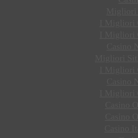
Migliori
I Miglior
I Miglior
Casino 
Migliori Si
I Miglior
Casino 
I Miglior
Casino 
Casino 
Casino I