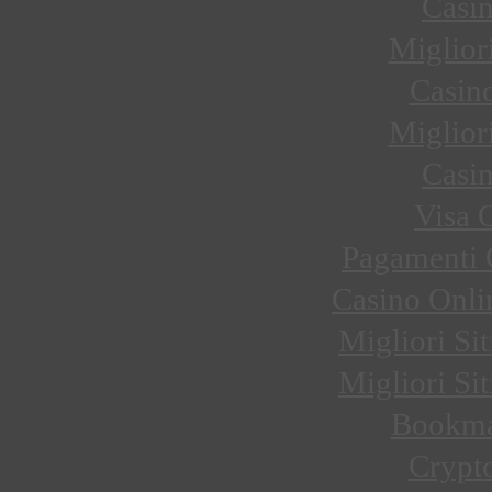
Casi
Miglior
Casino
Miglior
Casi
Visa 
Pagamenti
Casino Onli
Migliori Si
Migliori Si
Bookma
Crypto