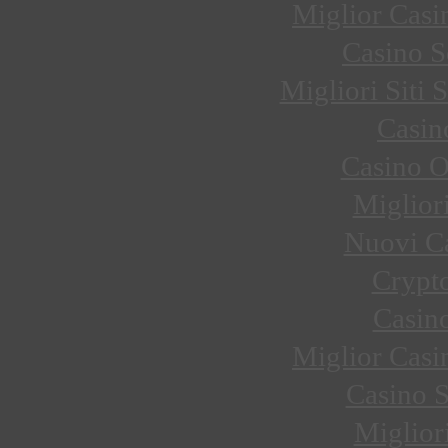
Miglior Cas
Casino 
Migliori Sit
Casin
Casino 
Miglior
Nuovi C
Crypto
Casin
Miglior Cas
Casino 
Miglior