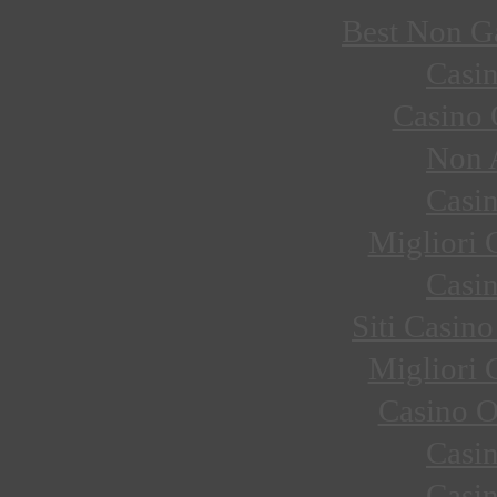
Best Non G
Casi
Casino 
Non 
Casi
Migliori
Casi
Siti Casin
Migliori
Casino 
Casi
Casi