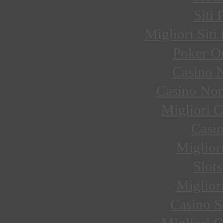
Siti
Migliori Siti
Poker O
Casino 
Casino No
Migliori
Casi
Miglior
Slot
Miglior
Casino 