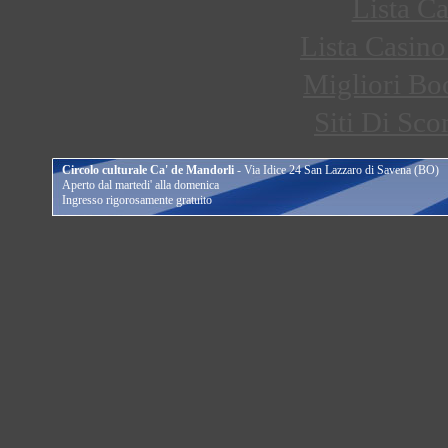
Lista C
Lista Casi
Migliori B
Siti Di S
Circolo culturale Ca' de Mandorli
- Via Idice 24 San Lazzaro di Savena (BO)
Aperto dal martedi' alla domenica
Ingresso rigorosamente gratuito