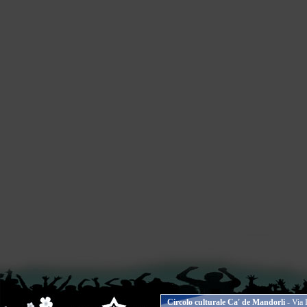
Circolo culturale Ca' de Mandorli
- Via