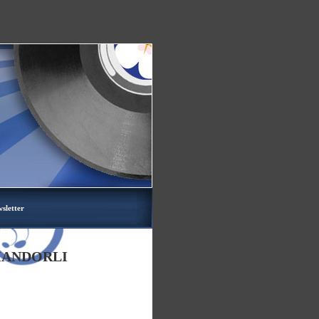
sletter
E MANDORLI