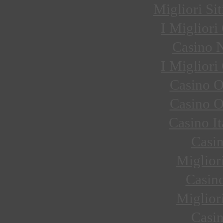
Migliori Si
I Miglior
Casino 
I Miglior
Casino 
Casino 
Casino I
Casi
Miglior
Casino
Miglior
Casi