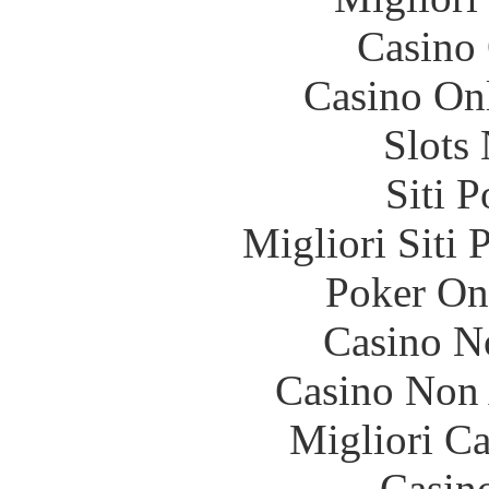
Casino 
Casino O
Slot
Siti 
Migliori Siti 
Poker On
Casino N
Casino Non
Migliori 
Casin