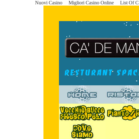
Nuovi Casino
Migliori Casino Online
List Of 