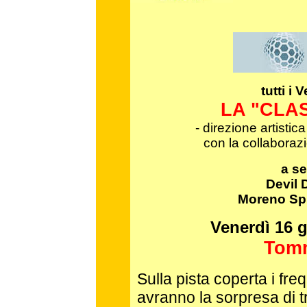
tutti i 
LA "CLA
- direzione artisti
con la collaboraz
a se
Devil 
Moreno Sp
Venerdì 16 g
Tom
Sulla pista coperta i fre
avranno la sorpresa di tr