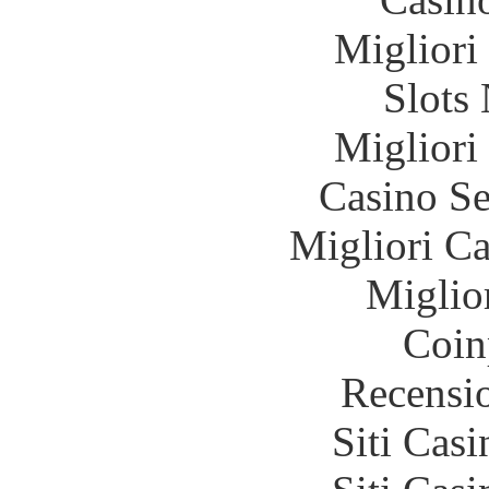
Migliori
Slot
Migliori
Casino S
Migliori 
Miglio
Coin
Recensi
Siti Ca