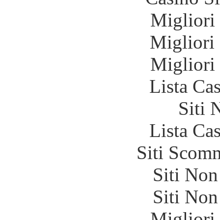
Migliori
Migliori
Migliori
Lista Ca
Siti
Lista Ca
Siti Scom
Siti No
Siti No
Migliori