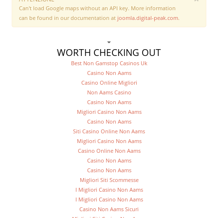
Can't load Google maps without an API key. More information
Contatti
can be found in our documentation at
joomla.digital-peak.com
.
WORTH CHECKING OUT
Best Non Gamstop Casinos Uk
Casino Non Aams
Casino Online Migliori
Non Aams Casino
Casino Non Aams
Migliori Casino Non Aams
Casino Non Aams
Siti Casino Online Non Aams
Migliori Casino Non Aams
Casino Online Non Aams
Casino Non Aams
Casino Non Aams
Migliori Siti Scommesse
I Migliori Casino Non Aams
I Migliori Casino Non Aams
Casino Non Aams Sicuri