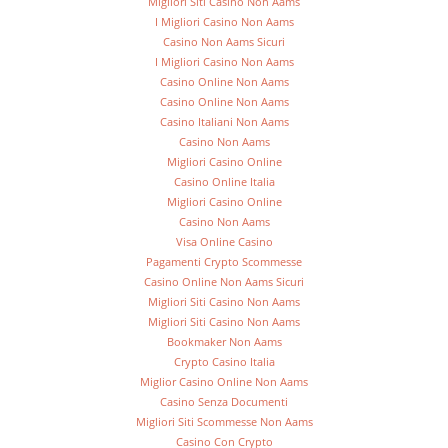
Migliori Siti Casino Non Aams
I Migliori Casino Non Aams
Casino Non Aams Sicuri
I Migliori Casino Non Aams
Casino Online Non Aams
Casino Online Non Aams
Casino Italiani Non Aams
Casino Non Aams
Migliori Casino Online
Casino Online Italia
Migliori Casino Online
Casino Non Aams
Visa Online Casino
Pagamenti Crypto Scommesse
Casino Online Non Aams Sicuri
Migliori Siti Casino Non Aams
Migliori Siti Casino Non Aams
Bookmaker Non Aams
Crypto Casino Italia
Miglior Casino Online Non Aams
Casino Senza Documenti
Migliori Siti Scommesse Non Aams
Casino Con Crypto